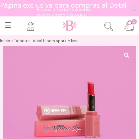
Página exclusiva para compras al Detal
ENVÍOS A TODO COLOMBIA
0
Inicio
»
Tienda
»
Labial bloom sparkle kiss