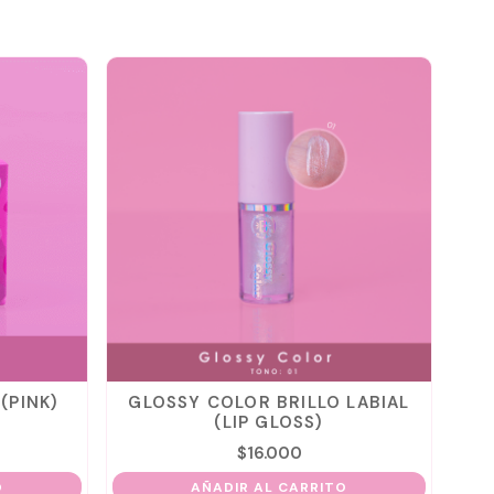
(PINK)
GLOSSY COLOR BRILLO LABIAL
L
(LIP GLOSS)
$
16.000
O
AÑADIR AL CARRITO