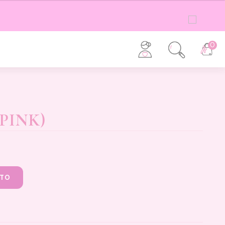
0
PINK)
ITO