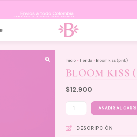
ENVÍOS A TODO COLOMBIA
JE
Inicio
»
Tienda
»
Bloom kiss (pink)
BLOOM KISS (
$
12.900
Bloom
AÑADIR AL CARR
kiss
(pink)
cantidad
DESCRIPCIÓN