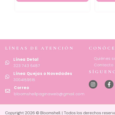
LÍNEAS DE ATENCIÓN
CONÓC
Quiénes 
Línea Detal
Contacto
323 743 6487
SÍGUEN
Línea Quejas o Novedades
3004159615
Correo
bloomshellpaginaweb@gmail.com
Copyright 2026 © Bloomshell. | Todos los derechos reser