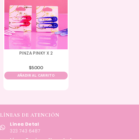
PINZA PINKY X 2
$
5.000
AÑADIR AL CARRITO
LÍNEAS DE ATENCIÓN
Línea Detal
323 743 6487