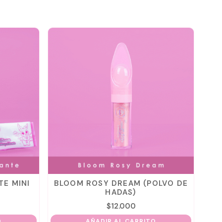
E MINI
BLOOM ROSY DREAM (POLVO DE
M
HADAS)
$
12.000
O
AÑADIR AL CARRITO