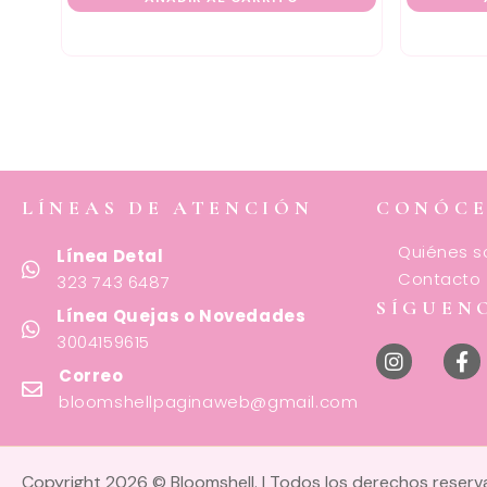
LÍNEAS DE ATENCIÓN
CONÓC
Quiénes 
Línea Detal
Contacto
323 743 6487
SÍGUEN
Línea Quejas o Novedades
3004159615
Correo
bloomshellpaginaweb@gmail.com
Copyright 2026 © Bloomshell. | Todos los derechos reser