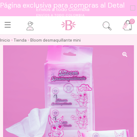
Página exclusiva para compras al Detal
ENVÍOS A TODO COLOMBIA
0
Inicio
»
Tienda
»
Bloom desmaquillante mini