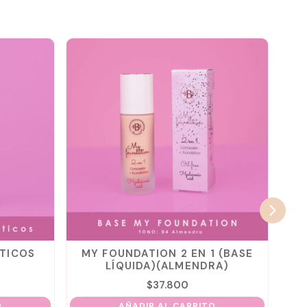
TICOS
MY FOUNDATION 2 EN 1 (BASE
M
LÍQUIDA)(ALMENDRA)
$
37.800
O
AÑADIR AL CARRITO