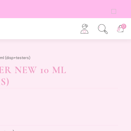
0
ml (disp+testers)
R NEW 10 ML
S)