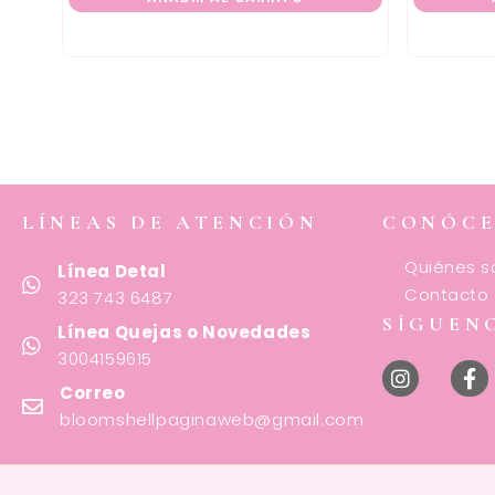
LÍNEAS DE ATENCIÓN
CONÓC
Quiénes 
Línea Detal
Contacto
323 743 6487
SÍGUEN
Línea Quejas o Novedades
3004159615
Correo
bloomshellpaginaweb@gmail.com