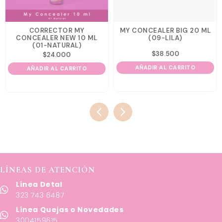
CORRECTOR MY
MY CONCEALER BIG 20 ML
CONCEALER NEW 10 ML
(09-LILA)
(01-NATURAL)
$
38.500
$
24.000
AÑADIR AL CARRITO
AÑADIR AL CARRITO
LÍNEAS DE ATENCIÓN
Línea Detal
323 743 6487
Línea Quejas o Novedades
3004159615