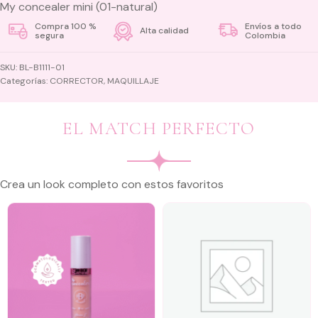
My concealer mini (01-natural)
Compra 100 %
Envíos a todo
Alta calidad
segura
Colombia
SKU:
BL-B1111-01
Categorías:
CORRECTOR
,
MAQUILLAJE
EL MATCH PERFECTO
Crea un look completo con estos favoritos