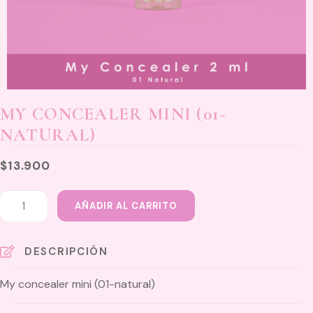
MY CONCEALER MINI (01-
NATURAL)
$
13.900
My
AÑADIR AL CARRITO
concealer
mini
(01-
DESCRIPCIÓN
natural)
My concealer mini (01-natural)
cantidad