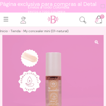
Página exclusiva para compras al Detal
ENVÍOS A TODO COLOMBIA
0
Inicio
»
Tienda
»
My concealer mini (01-natural)