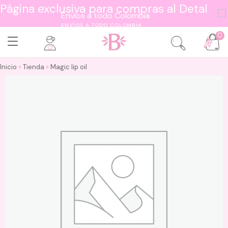
Página exclusiva para compras al Detal
ENVÍOS A TODO COLOMBIA
0
Inicio
»
Tienda
»
Magic lip oil