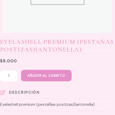
EYELASHELL PREMIUM (PESTAÑAS
POSTIZAS)(ANTONELLA)
$
8.000
Eyelashell
AÑADIR AL CARRITO
premium
(pestaÑas
postizas)
DESCRIPCIÓN
(antonella)
Eyelashell premium (pestaÑas postizas)(antonella)
cantidad