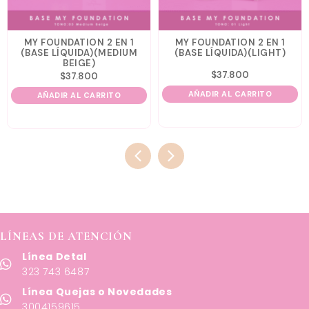
MY FOUNDATION 2 EN 1
MY FOUNDATION 2 EN 1
(BASE LÍQUIDA)(MEDIUM
(BASE LÍQUIDA)(LIGHT)
BEIGE)
$
37.800
$
37.800
AÑADIR AL CARRITO
AÑADIR AL CARRITO
LÍNEAS DE ATENCIÓN
Línea Detal
323 743 6487
Línea Quejas o Novedades
3004159615