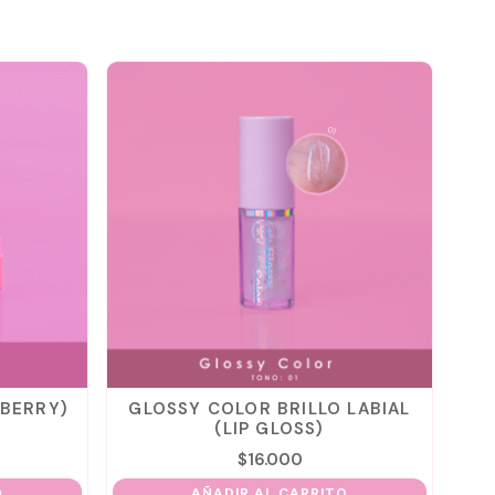
(BERRY)
GLOSSY COLOR BRILLO LABIAL
IR
(LIP GLOSS)
$
16.000
O
AÑADIR AL CARRITO