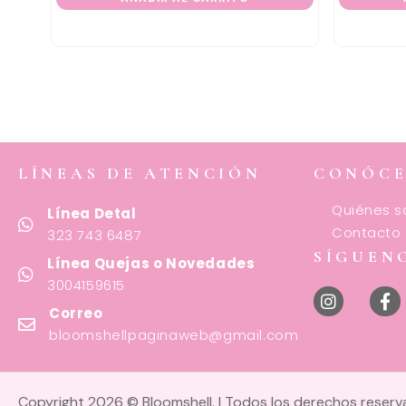
LÍNEAS DE ATENCIÓN
CONÓC
Quiénes 
Línea Detal
Contacto
323 743 6487
SÍGUEN
Línea Quejas o Novedades
3004159615
Correo
bloomshellpaginaweb@gmail.com
Copyright 2026 © Bloomshell. | Todos los derechos reser