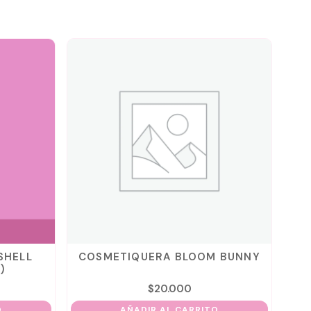
SHELL
COSMETIQUERA BLOOM BUNNY
COS
)
$
20.000
O
AÑADIR AL CARRITO