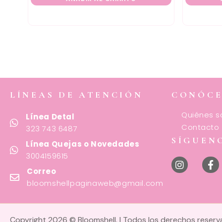
LÍNEAS DE ATENCIÓN
CONÓC
Quiénes 
Línea Detal
Contacto
323 743 6487
SÍGUEN
Línea Quejas o Novedades
3004159615
Correo
bloomshellpaginaweb@gmail.com
Copyright 2026 © Bloomshell. | Todos los derechos reser