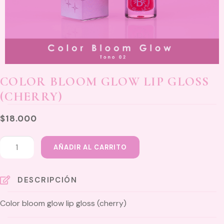
COLOR BLOOM GLOW LIP GLOSS
(CHERRY)
$
18.000
Color
AÑADIR AL CARRITO
bloom
glow
lip
DESCRIPCIÓN
gloss
Color bloom glow lip gloss (cherry)
(cherry)
cantidad