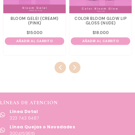
BLOOM GELEI (CREAM)
COLOR BLOOM GLOW LIP
(PINK)
GLOSS (NUDE)
$
15.000
$
18.000
AÑADIR AL CARRITO
AÑADIR AL CARRITO
LÍNEAS DE ATENCIÓN
Línea Detal
323 743 6487
Línea Quejas o Novedades
3004159615