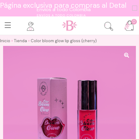
Página exclusiva para compras al Detal
ENVÍOS A TODO COLOMBIA
0
Inicio
»
Tienda
»
Color bloom glow lip gloss (cherry)