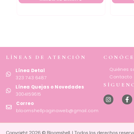
LÍNEAS DE ATENCIÓN
CONÓC
Quiénes 
Línea Detal
Contacto
323 743 6487
SÍGUEN
Línea Quejas o Novedades
3004159615
Correo
bloomshellpaginaweb@gmail.com
Copyright 2026 © Bloomshell. | Todos los derechos reser