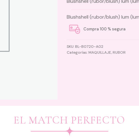
Blushshell (rubor/blush) lum (lu
Blushshell (rubor/blush) lum (lu
Compra 100 % segura
SKU:
BL-B0720-A02
Categorías:
MAQUILLAJE
,
RUBOR
EL MATCH PERFECTO