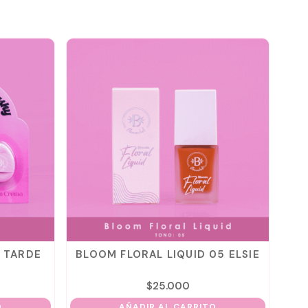
BLOOM FLORAL LIQUID 05 ELSIE
BLOOM FO
DU
$
25.000
$
AÑADIR AL CARRITO
AÑADIR