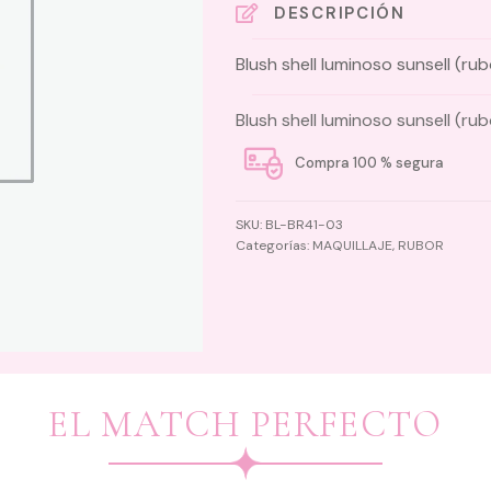
sunsell
DESCRIPCIÓN
(rubor)
Blush shell luminoso sunsell (rub
cantidad
Blush shell luminoso sunsell (rub
Compra 100 % segura
SKU:
BL-BR41-03
Categorías:
MAQUILLAJE
,
RUBOR
EL MATCH PERFECTO