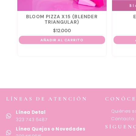
BLOOM PIZZA X15 (BLENDER
TRIANGULAR)
$
12.000
AÑADIR AL CARRITO
LÍNEAS DE ATENCIÓN
CONÓC
Quiénes 
Línea Detal
Contacto
323 743 6487
SÍGUEN
Línea Quejas o Novedades