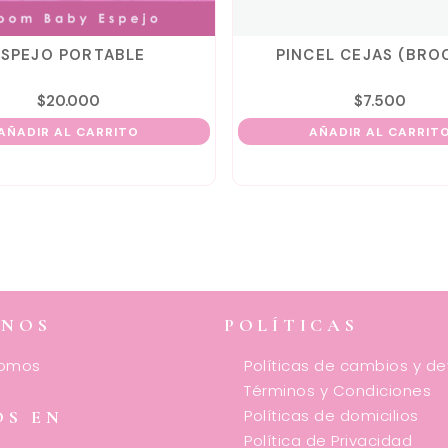
ESPEJO PORTABLE
PINCEL CEJAS (BRO
$
20.000
$
7.500
AÑADIR AL CARRITO
AÑADIR AL CARRIT
ENOS
POLÍTICAS
somos
Políticas de cambios y d
Términos y Condiciones
Políticas de domicilios
OS EN
Política de Privacidad