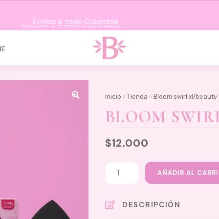
ENVÍOS A TODO COLOMBIA
JE
Inicio
»
Tienda
»
Bloom swirl xl/beauty
BLOOM SWIRL
$
12.000
Bloom
AÑADIR AL CARR
swirl
xl/beauty
blender
DESCRIPCIÓN
cantidad