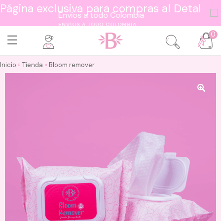
Página exclusiva para compras al Detal
ENVÍOS A TODO COLOMBIA
0
Inicio
»
Tienda
»
Bloom remover