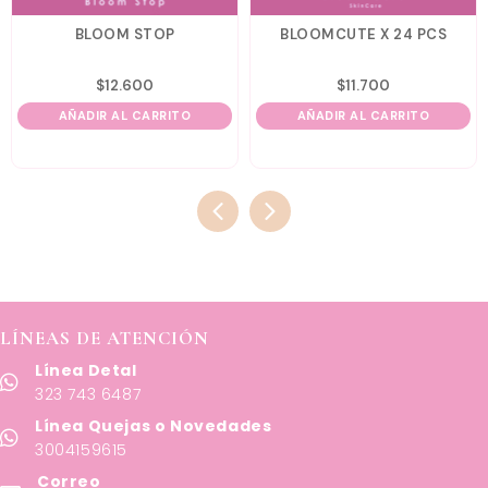
BLOOM STOP
BLOOMCUTE X 24 PCS
$
12.600
$
11.700
AÑADIR AL CARRITO
AÑADIR AL CARRITO
LÍNEAS DE ATENCIÓN
Línea Detal
323 743 6487
Línea Quejas o Novedades
3004159615
Correo