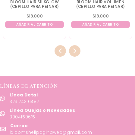
BLOOM HAIR SILKGLOW
BLOOM HAIR VOLUMEN
(CEPILLO PARA PEINAR)
(CEPILLO PARA PEINAR)
$
18.000
$
18.000
AÑADIR AL CARRITO
AÑADIR AL CARRITO
LÍNEAS DE ATENCIÓN
Línea Detal
323 743 6487
Línea Quejas o Novedades
3004159615
Correo
bloomshellpaginaweb@gmail.com