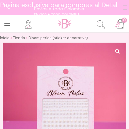
Página exclusiva para compras al Detal
ENVÍOS A TODO COLOMBIA
0
Inicio
»
Tienda
»
Bloom perlas (sticker decorativo)