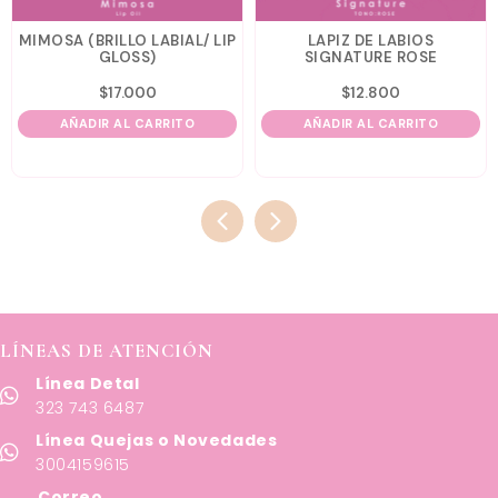
MIMOSA (BRILLO LABIAL/ LIP
LAPIZ DE LABIOS
GLOSS)
SIGNATURE ROSE
$
17.000
$
12.800
AÑADIR AL CARRITO
AÑADIR AL CARRITO
LÍNEAS DE ATENCIÓN
Línea Detal
323 743 6487
Línea Quejas o Novedades
3004159615
Correo