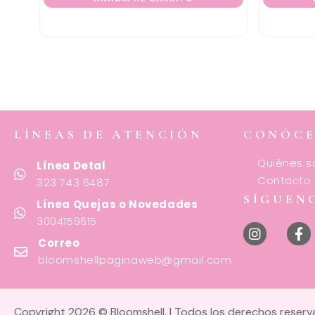
LÍNEAS DE ATENCIÓN
CONÓC
Quiénes 
Línea Detal
Contacto
323 743 6487
SÍGUEN
Línea Quejas o Novedades
3004159615
Correo
bloomshellpaginaweb@gmail.com
Copyright 2026 © Bloomshell. | Todos los derechos reser