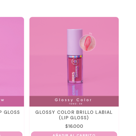
P GLOSS
GLOSSY COLOR BRILLO LABIAL
B
(LIP GLOSS)
$
16.000
O
AÑADIR AL CARRITO