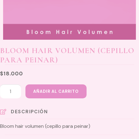
BLOOM HAIR VOLUMEN (CEPILLO
PARA PEINAR)
$
18.000
Bloom
AÑADIR AL CARRITO
hair
volumen
(cepillo
DESCRIPCIÓN
para
Bloom hair volumen (cepillo para peinar)
peinar)
cantidad