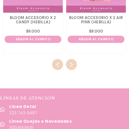
BLOOM ACCESORIO X 2
BLOOM ACCESORIO X 2 AIR
CANDY (HEBILLA)
PINK (HEBILLA)
$
8.000
$
8.000
AÑADIR AL CARRITO
AÑADIR AL CARRITO
LÍNEAS DE ATENCIÓN
Línea Detal
323 743 6487
Línea Quejas o Novedades
3004159615