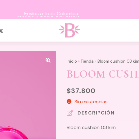
ENVÍOS A TODO COLOMBIA
JE
Inicio
»
Tienda
»
Bloom cushion 03 ki
BLOOM CUSHI
$
37.800
Sin existencias
DESCRIPCIÓN
Bloom cushion 03 kim