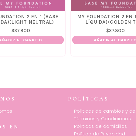
ON 2 EN 1 (BASE
MY FOUNDATION 2 EN 1 (BASE
IGHT NEUTRAL)
LÍQUIDA)(GOLDEN TAN)
7.800
$
37.800
AL CARRITO
AÑADIR AL CARRITO
ENOS
POLÍTICAS
somos
Políticas de cambios y d
Términos y Condiciones
Políticas de domicilios
OS EN
Política de Privacidad