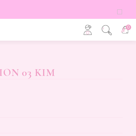
0
m
ON 03 KIM