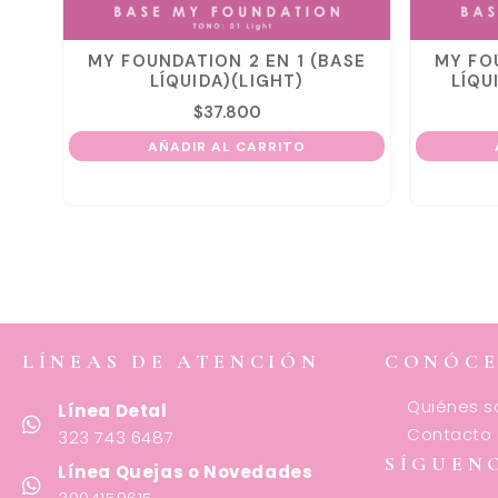
MY FOUNDATION 2 EN 1 (BASE
MY FOUNDATI
LÍQUIDA)(LIGHT)
LÍQUIDA)(L
$
37.800
$
3
AÑADIR AL CARRITO
AÑADIR 
LÍNEAS DE ATENCIÓN
CONÓC
Quiénes 
Línea Detal
Contacto
323 743 6487
SÍGUEN
Línea Quejas o Novedades