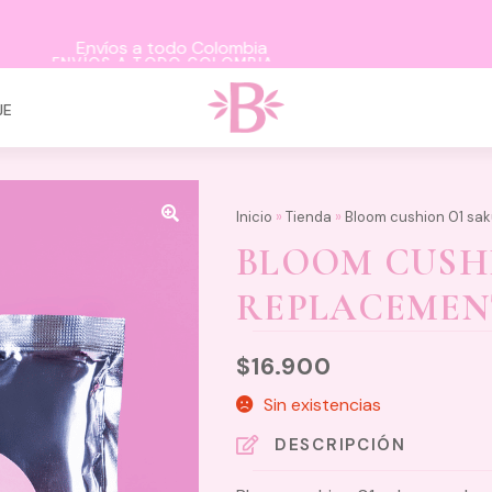
ENVÍOS A TODO COLOMBIA
JE
Inicio
»
Tienda
»
Bloom cushion 01 sa
BLOOM CUSH
REPLACEMEN
$
16.900
Sin existencias
DESCRIPCIÓN