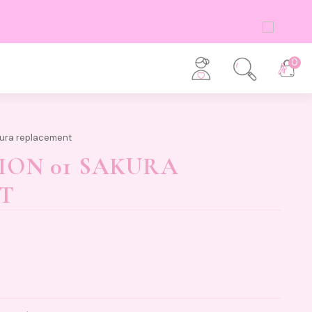
0
kura replacement
ION 01 SAKURA
T