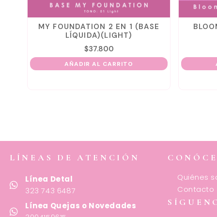
MY FOUNDATION 2 EN 1 (BASE
BLOOM
LÍQUIDA)(LIGHT)
$
37.800
AÑADIR AL CARRITO
A
LÍNEAS DE ATENCIÓN
CONÓC
Quiénes 
Línea Detal
Contacto
323 743 6487
SÍGUEN
Línea Quejas o Novedades