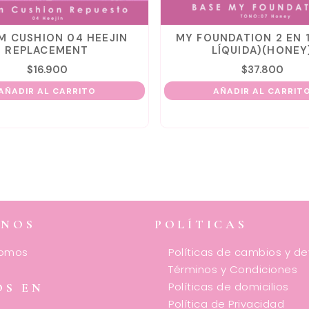
 CUSHION 04 HEEJIN
MY FOUNDATION 2 EN 1 
REPLACEMENT
LÍQUIDA)(HONEY)
$
16.900
$
37.800
ÑADIR AL CARRITO
AÑADIR AL CARRITO
ENOS
POLÍTICAS
somos
Políticas de cambios y d
Términos y Condiciones
Políticas de domicilios
OS EN
Política de Privacidad