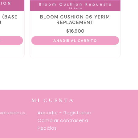
(BASE
BLOOM CUSHION 06 YERIM
MY
REPLACEMENT
$
16.900
AÑADIR AL CARRITO
MI CUENTA
evoluciones
Acceder - Registrarse
Cambiar contraseña
Pedidos