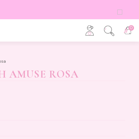
0
osa
H AMUSE ROSA