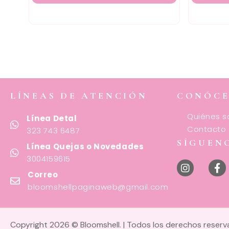
LÍNEAS DE ATENCIÓN
CONÓC
Quiénes 
Línea Detal
Contacto
323 743 6487
SÍGUEN
Línea Quejas o Novedades
3004159615
Correo
bloomshellpaginaweb@gmail.com
Copyright 2026 © Bloomshell. | Todos los derechos reser