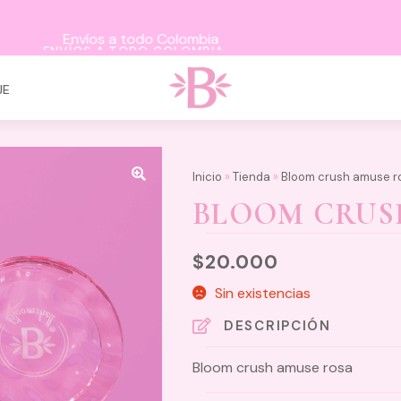
ENVÍOS A TODO COLOMBIA
JE
Inicio
»
Tienda
»
Bloom crush amuse r
BLOOM CRUS
$
20.000
Sin existencias
DESCRIPCIÓN
Bloom crush amuse rosa