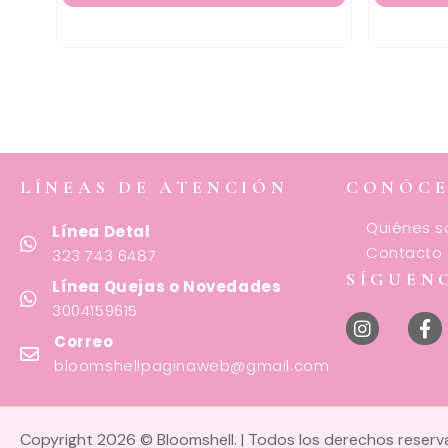
LÍNEAS DE ATENCIÓN
CONÓC
Quiénes 
Línea Detal
Contacto
323 743 6487
SÍGUEN
Línea Quejas o Novedades
3004159615
Correo
bloomshellpaginaweb@gmail.com
Copyright 2026 © Bloomshell. | Todos los derechos reser