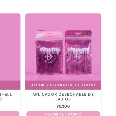
SHELL
APLICADOR DESECHABLE DE
B
)
LABIOS
$
6.300
AÑADIR AL CARRITO