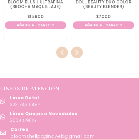
BLOOM BLUSH ULTRAFINA
DOLL BEAUTY DUO COLOR
(BROCHA MAQUILLAJE)
(BEAUTY BLENDER)
$
15.800
$
7.000
AÑADIR AL CARRITO
AÑADIR AL CARRITO
LÍNEAS DE ATENCIÓN
Línea Detal
323 743 6487
Línea Quejas o Novedades
3004159615
Correo
bloomshellpaginaweb@gmail.com