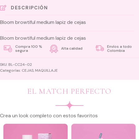
lapiz
DESCRIPCIÓN
de
Bloom browtiful medium lapiz de cejas
cejas
cantidad
Bloom browtiful medium lapiz de cejas
Compra 100 %
Envíos a todo
Alta calidad
segura
Colombia
SKU:
BL-CC24-02
Categorías:
CEJAS
,
MAQUILLAJE
EL MATCH PERFECTO
Crea un look completo con estos favoritos