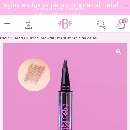
Página exclusiva para compras al Detal
ENVÍOS A TODO COLOMBIA
0
Inicio
»
Tienda
»
Bloom browtiful medium lapiz de cejas