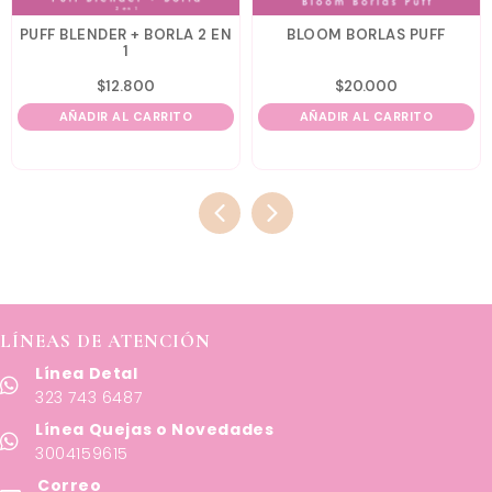
PUFF BLENDER + BORLA 2 EN
BLOOM BORLAS PUFF
1
$
12.800
$
20.000
AÑADIR AL CARRITO
AÑADIR AL CARRITO
LÍNEAS DE ATENCIÓN
Línea Detal
323 743 6487
Línea Quejas o Novedades
3004159615
Correo