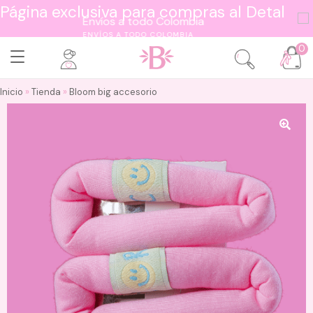
Página exclusiva para compras al Detal
ENVÍOS A TODO COLOMBIA
0
Inicio
»
Tienda
»
Bloom big accesorio