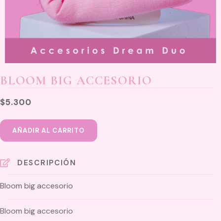
BLOOM BIG ACCESORIO
$
5.300
Bloom
AÑADIR AL CARRITO
big
accesorio
cantidad
DESCRIPCIÓN
Bloom big accesorio
Bloom big accesorio