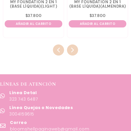
MY FOUNDATION 2 EN 1
MY FOUNDATION 2 EN 1
(BASE LÍQUIDA)(LIGHT)
(BASE LÍQUIDA)(ALMENDRA)
$
37.800
$
37.800
AÑADIR AL CARRITO
AÑADIR AL CARRITO
LÍNEAS DE ATENCIÓN
Línea Detal
323 743 6487
Línea Quejas o Novedades
3004159615
Correo
bloomshellpaginaweb@gmail.com