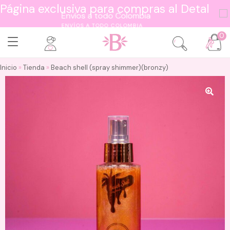
Página exclusiva para compras al Detal
ENVÍOS A TODO COLOMBIA
0
Inicio
»
Tienda
»
Beach shell (spray shimmer)(bronzy)