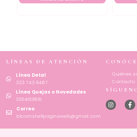
LÍNEAS DE ATENCIÓN
CONÓC
Quiénes 
Línea Detal
Contacto
323 743 6487
SÍGUEN
Línea Quejas o Novedades
3004159615
Correo
bloomshellpaginaweb@gmail.com