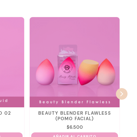
D 02
BEAUTY BLENDER FLAWLESS
B
(POMO FACIAL)
$
6.500
O
AÑADIR AL CARRITO