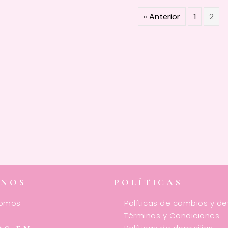
« Anterior
1
2
ENOS
POLÍTICAS
somos
Políticas de cambios y d
Términos y Condiciones